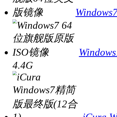
Windo
Windo
4.4G
iCura