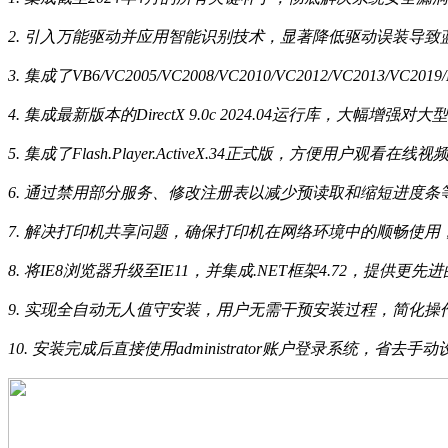
2. 引入万能驱动并应用智能识别技术，显著降低驱动误装导
3. 集成了VB6/VC2005/VC2008/VC2010/VC2012/V
4. 集成最新版本的DirectX 9.0c 2024.04运行库，大幅
5. 集成了Flash.Player.ActiveX.34正式版，方便用户
6. 通过禁用部分服务、修改注册表以减少预读取和缩短进度
7. 解决打印机共享问题，确保打印机在网络环境中的顺畅使用
8. 将IE8浏览器升级至IE11，并集成.NET框架4.72，提
9. 实现全自动无人值守安装，用户无需干预安装过程，简化
10. 安装完成后直接使用administrator账户登录系统，