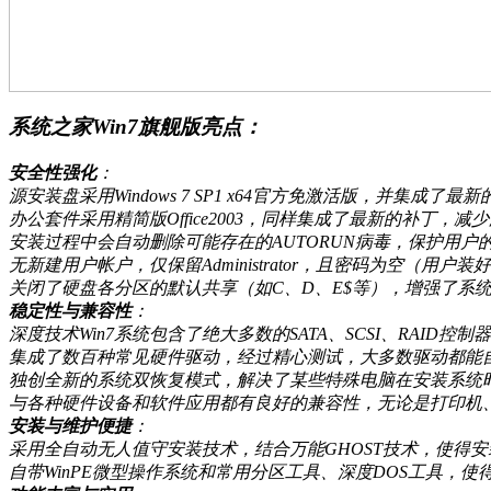
系统之家Win7旗舰版亮点：
安全性强化
：
源安装盘采用Windows 7 SP1 x64官方免激活版，并集
办公套件采用精简版Office2003，同样集成了最新的补丁，
安装过程中会自动删除可能存在的AUTORUN病毒，保护用户
无新建用户帐户，仅保留Administrator，且密码为空
关闭了硬盘各分区的默认共享（如C、D、E$等），增强了系
稳定性与兼容性
：
深度技术Win7系统包含了绝大多数的SATA、SCSI、RAI
集成了数百种常见硬件驱动，经过精心测试，大多数驱动都能
独创全新的系统双恢复模式，解决了某些特殊电脑在安装系统
与各种硬件设备和软件应用都有良好的兼容性，无论是打印机、
安装与维护便捷
：
采用全自动无人值守安装技术，结合万能GHOST技术，使得
自带WinPE微型操作系统和常用分区工具、深度DOS工具，