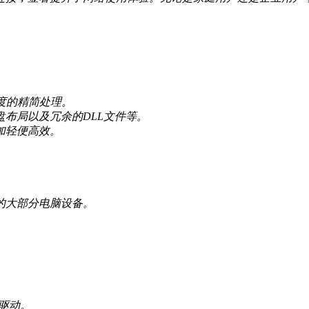
适度的精简处理。
布局以及冗余的DLL文件等。
加轻便高效。
品的大部分电脑设备。
。
盘驱动。