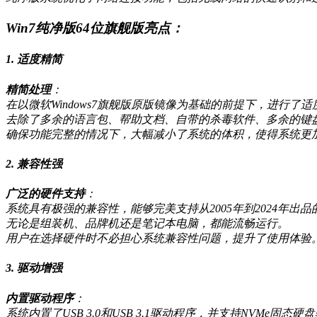
Win7纯净版64位旗舰版亮点：
1. 适度精简
精简处理
：
在以微软Windows7旗舰版原版镜像为基础的前提下，进行了
去除了多余的语言包、帮助文档、自带的杀毒软件、多余的键盘
确保功能完整的情况下，大幅减小了系统的体积，使得系统更
2. 兼容性强
广泛的硬件支持
：
系统具有极强的兼容性，能够完美支持从2005年到2024年出
无论是组装机、品牌机还是笔记本电脑，都能流畅运行。
用户在选择硬件时不必担心系统兼容性问题，提升了使用体验
3. 驱动增强
内置驱动程序
：
系统内置了USB 3.0和USB 3.1驱动程序，并支持NVMe固态硬