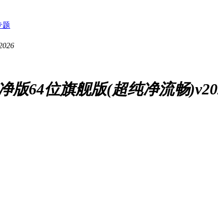
专题
净版64位旗舰版(超纯净流畅)v20