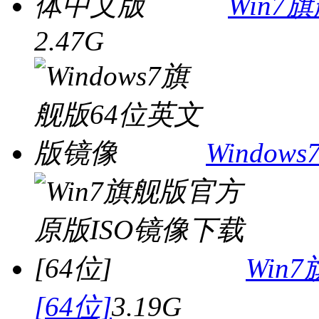
Win
2.47G
Windo
Win
[64位]
3.19G