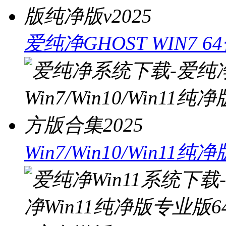
爱纯净GHOST WIN7 
Win7/Win10/Win1