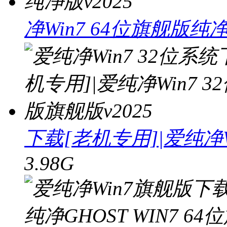
净Win7 64位旗舰版纯净
下载[老机专用]|爱纯净W
3.98G