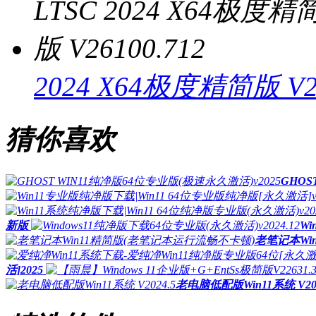
2024 X64极度精简版 V26
猜你喜欢
GHOS
新版
Wi
老笔记本Wi
活]2025
老电脑低配版Win11系统 V202