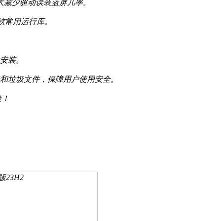
大大减少驱动误装蓝屏几率。
2019微软常用运行库。
盘安装。
毒和垃圾文件，保障用户使用安全。
验！