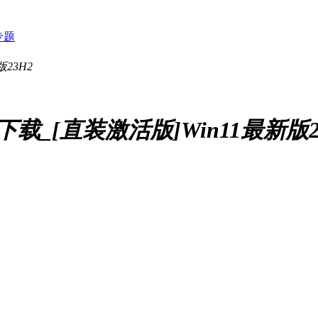
专题
统下载_[直装激活版]Win11最新版2