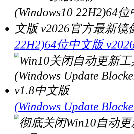
22H2)64位中文版 v2
(Windows Update Bloc