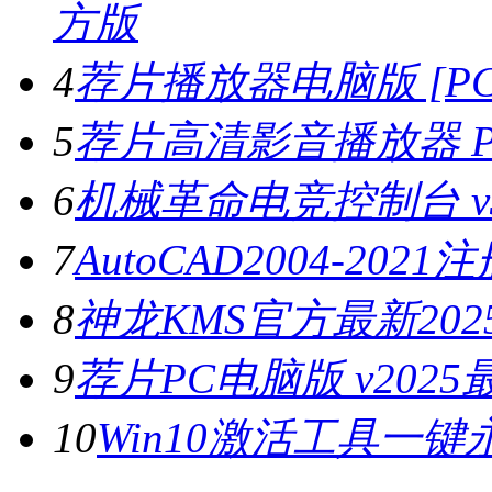
方版
4
荐片播放器电脑版 [PC版
5
荐片高清影音播放器 PC
6
机械革命电竞控制台 v3.
7
AutoCAD2004-202
8
神龙KMS官方最新2025
9
荐片PC电脑版 v202
10
Win10激活工具一键