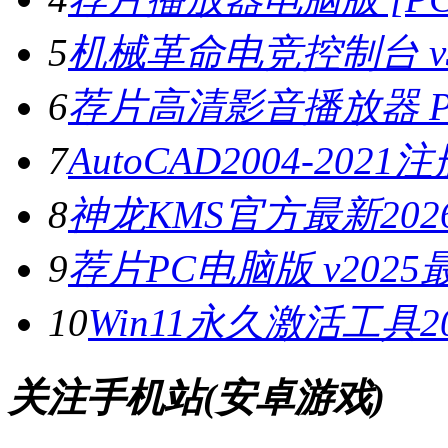
5
机械革命电竞控制台 v3.
6
荐片高清影音播放器 PC
7
AutoCAD2004-202
8
神龙KMS官方最新2026
9
荐片PC电脑版 v202
10
Win11永久激活工具20
关注手机站(安卓游戏)