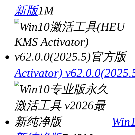
新版
1M
Activator) v62.0.0(20
Wi