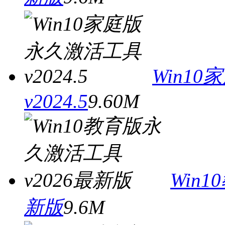
Win1
v2024.5
9.60M
Win
新版
9.6M