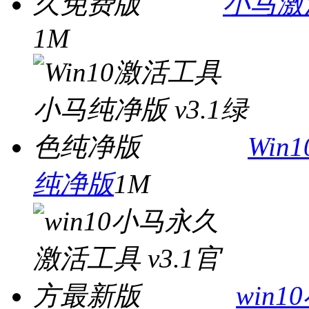
小马激活
1M
Win
纯净版
1M
win