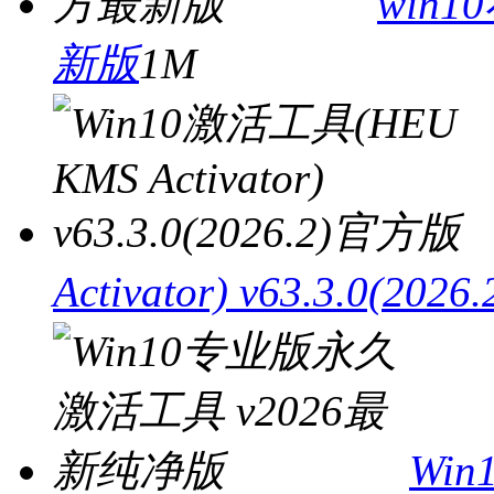
win
新版
1M
Activator) v63.3.0(20
Wi