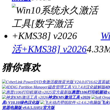
W
活+KMS38] v2026
4.33
猜你喜欢
4D
惠普1106打印机驱动 
神龙KMS激活工具 v2026
具) V10.10绿色汉化版
飞火动
览器电脑版 v9.0.5.11051官方版