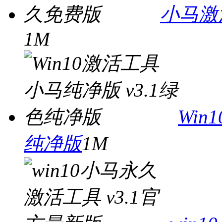
小马激活
1M
Win
纯净版
1M