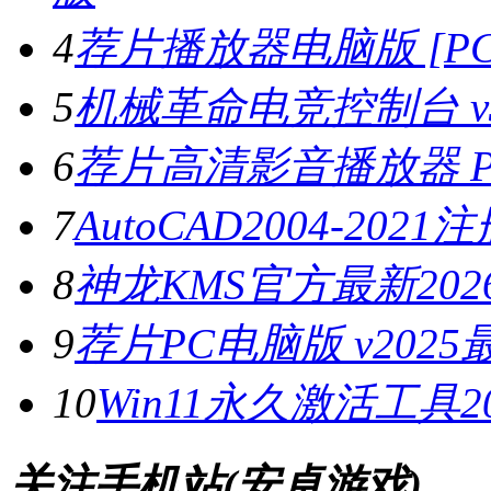
4
荐片播放器电脑版 [PC版
5
机械革命电竞控制台 v3.
6
荐片高清影音播放器 PC
7
AutoCAD2004-202
8
神龙KMS官方最新2026
9
荐片PC电脑版 v202
10
Win11永久激活工具20
关注手机站(安卓游戏)