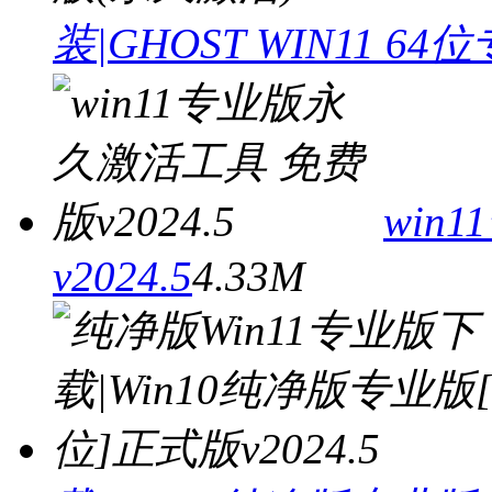
装|GHOST WIN11 6
win
v2024.5
4.33M