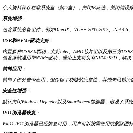
个人资料保存在非系统盘（如D盘），关闭IE筛选，关闭错误报告
系统增强
：
包含系统必备组件，例如DirectX、VC++ 2005-2017、.Net 4.
USB和NVMe驱动支持
：
内置多种USB3.0驱动，支持Intel、AMD芯片组以及第三方USB
包含微软通用型NVMe驱动，理论上支持所有NVMe SSD，解
精简应用
：
精简了部分自带应用，但保留了功能的完整性，其他未做精简的
安全性增强
：
默认关闭Windows Defender以及SmartScreen筛选器，增强了
IE11浏览器恢复
：
Win11 IE11浏览器已经恢复可用，用户可以按需使用或删除图