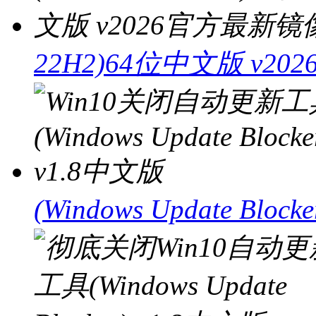
22H2)64位中文版 v2
(Windows Update Bloc