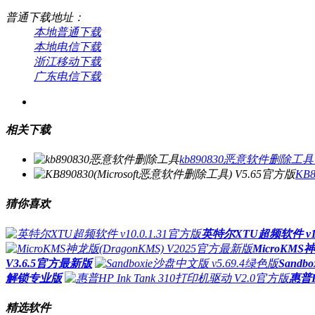
普通下载地址：
本地普通下载
本地电信下载
浙江移动下载
广东电信下载
相关下载
kb890830恶意软件删除工
KB
猜你喜欢
英特尔XTU超频软件 v10
MicroKMS
V3.6.5官方最新版
Sandb
解锁专业版
惠普H
精选软件