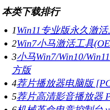
本类下载排行
1
Win11专业版永久激活工
2
Win7小马激活工具(OE
3
小马Win7/Win10/Wi
方版
4
荐片播放器电脑版 [PC版
5
荐片高清影音播放器 PC
6
机械革命电竞控制台 v3.