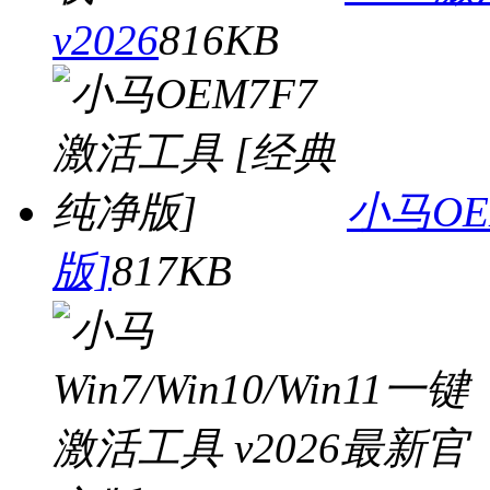
v2026
816KB
小马OE
版]
817KB