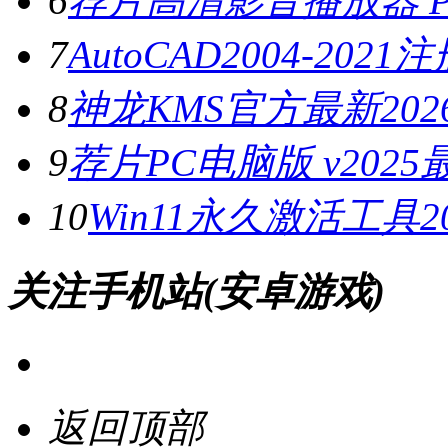
6
荐片高清影音播放器 PC
7
AutoCAD2004-202
8
神龙KMS官方最新2026
9
荐片PC电脑版 v202
10
Win11永久激活工具20
关注手机站(安卓游戏)
返回顶部