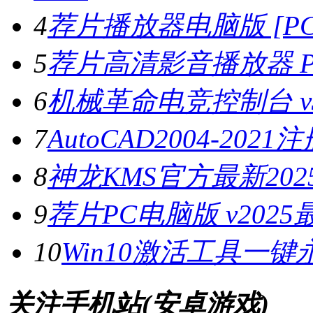
4
荐片播放器电脑版 [PC版
5
荐片高清影音播放器 PC
6
机械革命电竞控制台 v3.
7
AutoCAD2004-202
8
神龙KMS官方最新2025
9
荐片PC电脑版 v202
10
Win10激活工具一键
关注手机站(安卓游戏)