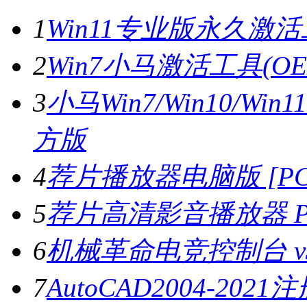
1
Win11专业版永久激活工
2
Win7小马激活工具(OE
3
小马Win7/Win10/Wi
方版
4
荐片播放器电脑版 [PC版
5
荐片高清影音播放器 PC
6
机械革命电竞控制台 v3.
7
AutoCAD2004-202