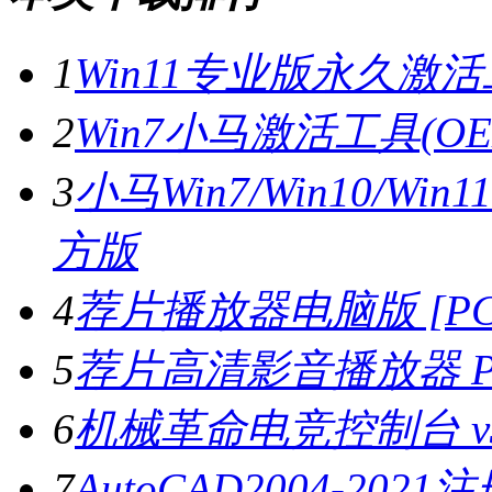
1
Win11专业版永久激活工
2
Win7小马激活工具(OE
3
小马Win7/Win10/Wi
方版
4
荐片播放器电脑版 [PC版
5
荐片高清影音播放器 PC
6
机械革命电竞控制台 v3.
7
AutoCAD2004-202