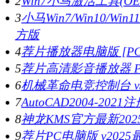
2
Win7小马激活工具(OE
3
小马Win7/Win10/Wi
方版
4
荐片播放器电脑版 [PC版
5
荐片高清影音播放器 PC
6
机械革命电竞控制台 v3.
7
AutoCAD2004-202
8
神龙KMS官方最新2025
9
荐片PC电脑版 v202