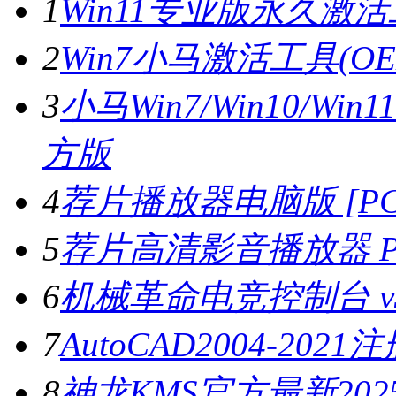
1
Win11专业版永久激活工
2
Win7小马激活工具(OE
3
小马Win7/Win10/Wi
方版
4
荐片播放器电脑版 [PC版
5
荐片高清影音播放器 PC
6
机械革命电竞控制台 v3.
7
AutoCAD2004-202
8
神龙KMS官方最新2025