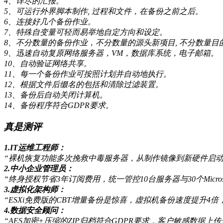
4、详尽的汇报。
5、可运行外界脚本制作, 过程和文件，在备份之前之后。
6、连接好几个备份作业。
7、特殊自变量可轻而易举地自定方向和设定。
8、不分数量的备份作业，不分数量的源头新项目, 不分数量目
9、迅速自动复原网络服务器，VM，数据库系统，电子邮箱。
10、自动验证网络共享。
11、每一个备份作业可按照计划并自动地执行。
12、根据文件后缀名的包括和清除过滤装置。
13、备份后自动关闭计算机。
14、备份程序符合GDPR要求。
真是测评
1.IT运维工程师：
“裸机恢复功能多次挽救中毒服务器，从制作镜像到新硬件启动
2.中小企业管理员：
“终身授权节省3年订阅费用，统一管控10台服务器与30个Micros
3.虚拟化架构师：
“ESXi免费版的CBT增量备份是惊喜，虚拟机备份速度提升4倍，且
4.数据安全顾问：
“AES加密+压缩的ZIP归档符合GDPR要求，客户敏感数据上