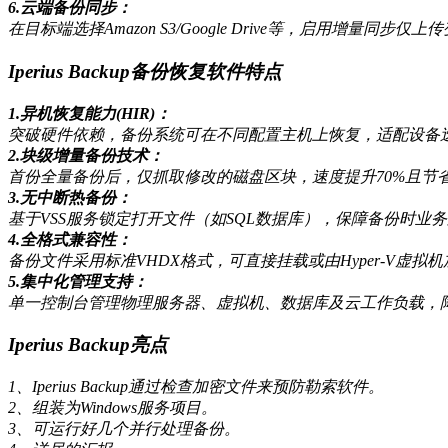
6.云端备份同步：
在目标端选择Amazon S3/Google Drive等，启用增量同
Iperius Backup备份恢复软件特点
1.异机恢复能力(HIR)：
突破硬件依赖，备份系统可在不同配置主机上恢复，适配设备
2.块级增量备份技术：
首份全量备份后，仅抓取修改的磁盘区块，速度提升70%且节
3.无中断热备份：
基于VSS服务锁定打开文件（如SQL数据库），保障备份时业
4.全格式兼容性：
备份文件采用标准VHDX格式，可直接挂载或由Hyper-V虚拟机
5.集中化管理支持：
单一控制台管理物理服务器、虚拟机、数据库及云工作负载，
Iperius Backup亮点
1、Iperius Backup通过检查加密文件来预防勒索软件。
2、组装为Windows服务项目。
3、可运行好几个并行处理备份。