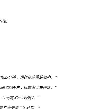
的地。
仅25分钟，远超传统重装效率。”
oft 365账户，日志审计极便捷。”
无需vCenter授权。”
传云平台无需二次处理。”