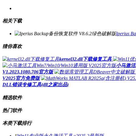
相关下载
Iperiu
猜你喜欢
kernel32.dll下载修复工具
小马激活工具
V1.2023.1080.706官方版
V2025官方免费版
DLL错误专修工具(dll之家出品)
精选软件
热门软件
本类下载排行
1
Win11专业版永久激活工具 v2025.2最新版