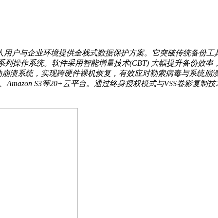
件，为个人用户与企业环境提供全栈式数据保护方案。它突破传统备份
2022的全系列操作系统。软件采用智能增量技术(CBT) 大幅提升
通过U盘或光盘启动崩溃系统，实现跨硬件裸机恢复，有效应对勒索病毒与系统崩溃
ive、Amazon S3等20+云平台。通过终身授权模式与VSS卷影复