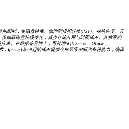
工具的限制，集磁盘镜像、物理到虚拟转换(P2V)、裸机恢复、云
备份效率，仅捕获磁盘块级变化，减少存储占用与时间成本。其独家的
灾难。在数据兼容性上，可处理SQL Server、Oracle、
制技术，Iperius以€69起的成本提供企业级零中断热备份能力，确保