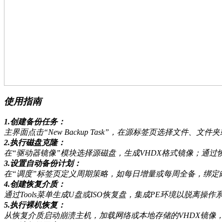
使用指南
1.创建备份任务：
主界面点击“New Backup Task”，在源标签页选择文件、
2.执行磁盘克隆：
在“驱动器镜像”模块选择源磁盘，生成VHDX格式镜像；通过
3.设置自动备份计划：
在“调度”标签页定义周期策略，如每日增量或每周全备，绑定
4.创建恢复介质：
通过Tools菜单生成U盘或ISO恢复盘，集成PE环境以脱离操
5.执行裸机恢复：
从恢复介质启动崩溃主机，加载网络或本地存储的VHDX镜像