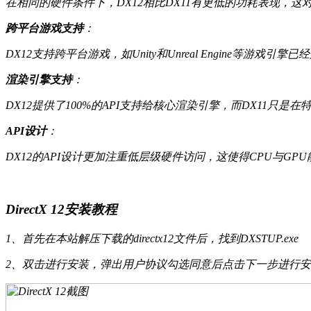
在相同的硬件条件下，DX12相比DX11有更低的功耗表现，
跨平台游戏支持
：
DX12支持跨平台游戏，如Unity和Unreal Engine等游
渲染引擎支持
：
DX12提供了100%的API支持给核心渲染引擎，而DX11只
API设计
：
DX12的API设计更加注重低层级硬件访问，这使得CPU与
DirectX 12安装教程
1、首先在本站解压下载的directx12文件后，找到DXSTUP.exe
2、双击进行安装，弹出用户协议勾选同意后点击下一步进行