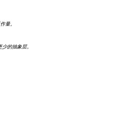
工作量。
和更少的抽象层。
。