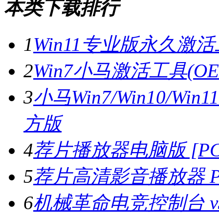
本类下载排行
1
Win11专业版永久激活工
2
Win7小马激活工具(OE
3
小马Win7/Win10/Wi
方版
4
荐片播放器电脑版 [PC版
5
荐片高清影音播放器 PC
6
机械革命电竞控制台 v3.