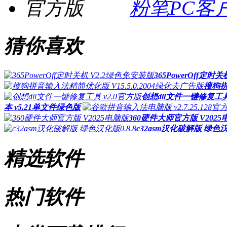
粉笔PC客户
猜你喜欢
365PowerOff定时
搜狗拼
创想dll文件一键修复工具
本 v5.21单文件绿色版
360硬件大师官方版 V202
c32asm汉化破解版 绿色汉化
精选软件
热门软件