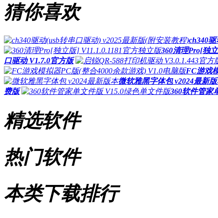
猜你喜欢
ch340
360清理Pro[独立
口驱动 V1.7.0官方版
FC游戏模
微软雅黑字体包 v2024最新
费版
360软件管家
精选软件
热门软件
本类下载排行