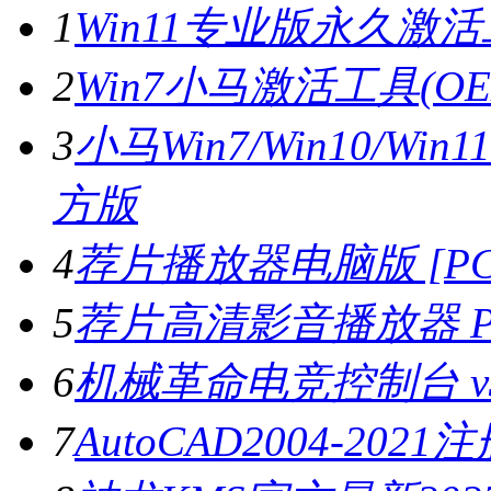
1
Win11专业版永久激活工
2
Win7小马激活工具(OE
3
小马Win7/Win10/Wi
方版
4
荐片播放器电脑版 [PC版
5
荐片高清影音播放器 PC
6
机械革命电竞控制台 v3.
7
AutoCAD2004-202