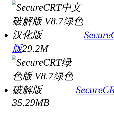
Secu
版
29.2M
Secur
35.29MB