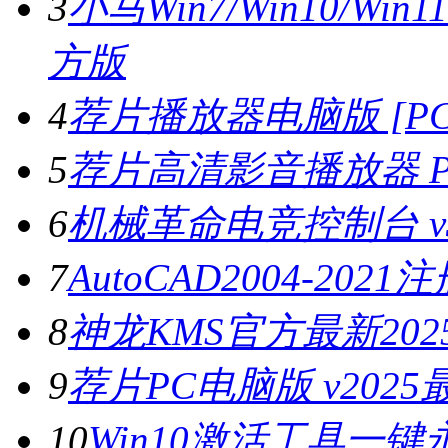
3
小马Win7/Win10/Wi
方版
4
荐片播放器电脑版 [PC版
5
荐片高清影音播放器 PC
6
机械革命电竞控制台 v3.
7
AutoCAD2004-202
8
神龙KMS官方最新2025
9
荐片PC电脑版 v202
10
Win10激活工具一键