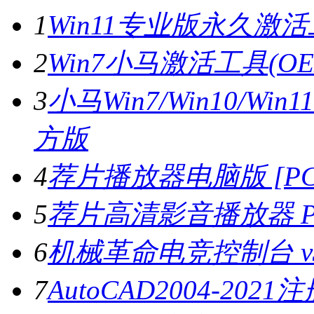
1
Win11专业版永久激活工
2
Win7小马激活工具(OE
3
小马Win7/Win10/Wi
方版
4
荐片播放器电脑版 [PC版
5
荐片高清影音播放器 PC
6
机械革命电竞控制台 v3.
7
AutoCAD2004-202