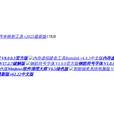
夹映射工具 v2025最新版
17KB
.0.0.3官方版
内存虚拟
V17.2.7破解版
钢筋符号字体 V1.0
Windows软件清理大师 V6.5绿色版
新版 v62.22中文版