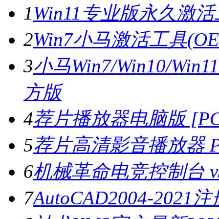
1
Win11专业版永久激活工
2
Win7小马激活工具(OE
3
小马Win7/Win10/Wi
方版
4
荐片播放器电脑版 [PC版
5
荐片高清影音播放器 PC
6
机械革命电竞控制台 v3.
7
AutoCAD2004-202