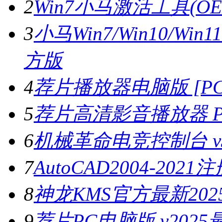
2
Win7小马激活工具(OE
3
小马Win7/Win10/Wi
方版
4
荐片播放器电脑版 [PC版
5
荐片高清影音播放器 PC
6
机械革命电竞控制台 v3.
7
AutoCAD2004-202
8
神龙KMS官方最新2025
9
荐片PC电脑版 v202