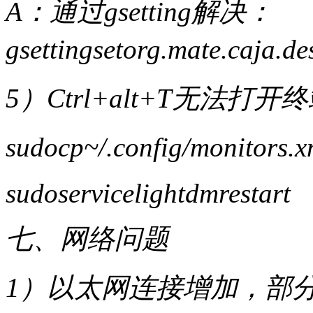
A：通过gsetting解决：
gsettingsetorg.mate.caja.d
5）Ctrl+alt+T无法打开
sudocp~/.config/monitors.x
sudoservicelightdmrestart
七、网络问题
1）以太网连接增加，部