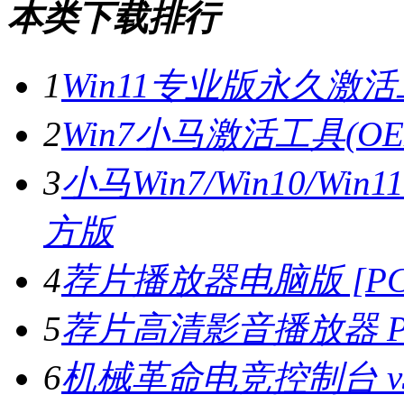
本类下载排行
1
Win11专业版永久激活工
2
Win7小马激活工具(OE
3
小马Win7/Win10/Wi
方版
4
荐片播放器电脑版 [PC版
5
荐片高清影音播放器 PC
6
机械革命电竞控制台 v3.