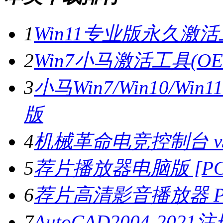
1
Win11专业版永久激活
2
Win7小马激活工具(OE
3
小马Win7/Win10/W
版
4
机械革命电竞控制台 v3.
5
荐片播放器电脑版 [PC版
6
荐片高清影音播放器 PC
7
AutoCAD2004-202