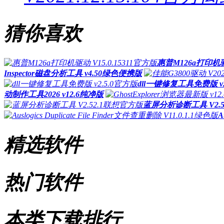
猜你喜欢
惠普M126a打印机驱动
Inspector磁盘分析工具 v4.50绿色便携版
dll一键修复工具免费版 v2
动制作工具2026 v12.6纯净版
蓝屏分析诊断工具 V2.
A
精选软件
热门软件
本类下载排行