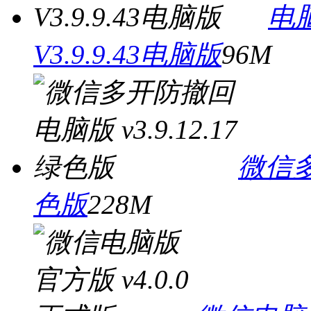
电
V3.9.9.43电脑版
96M
微信多
色版
228M