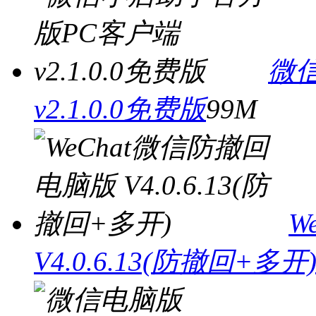
微
v2.1.0.0免费版
99M
W
V4.0.6.13(防撤回+多开