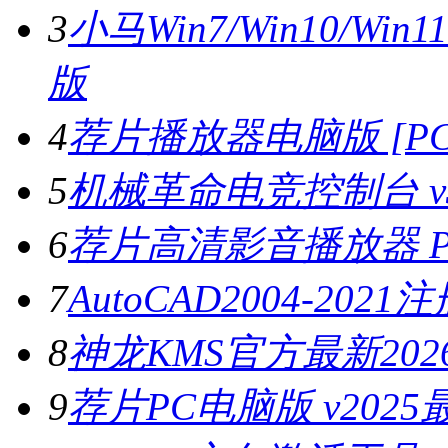
3
小马Win7/Win10/W
版
4
荐片播放器电脑版 [PC版
5
机械革命电竞控制台 v3.
6
荐片高清影音播放器 PC
7
AutoCAD2004-202
8
神龙KMS官方最新2026
9
荐片PC电脑版 v202