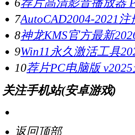
6
荐片高清影音播放器 PC
7
AutoCAD2004-202
8
神龙KMS官方最新2026
9
Win11永久激活工具20
10
荐片PC电脑版 v202
关注手机站(安卓游戏)
返回顶部