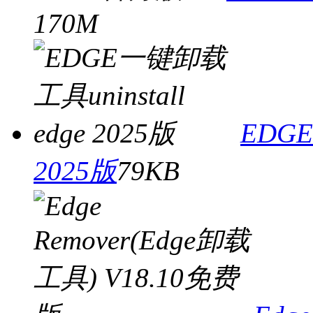
170M
EDGE
2025版
79KB