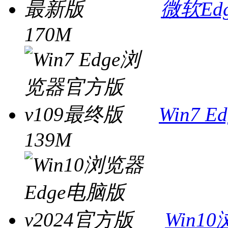
微软Ed
170M
Win7 
139M
Win1