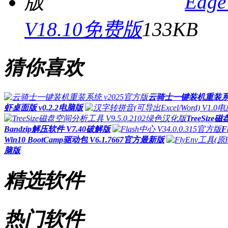
Edg
V18.10免费版
133KB
猜你喜欢
云骑士一键装机重装系统
虾桌面版 v0.2.2电脑版
TreeSiz
Bandzip解压软件 V7.40破解版
F
Win10 BootCamp驱动包 V6.1.7667官方最新版
脑版
精选软件
热门软件