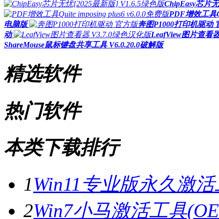
ChipEasy芯片无
PDF增效工具Quit
电脑版
奔图P1000打印机驱动
动
LeafView图片查看
ShareMouse鼠标键盘共享工具 V6.0.20.0破解版
精选软件
热门软件
本类下载排行
1
Win11专业版永久激活
2
Win7小马激活工具(OE