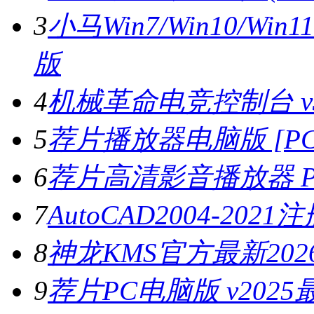
3
小马Win7/Win10/W
版
4
机械革命电竞控制台 v3.
5
荐片播放器电脑版 [PC版
6
荐片高清影音播放器 PC
7
AutoCAD2004-202
8
神龙KMS官方最新2026
9
荐片PC电脑版 v202