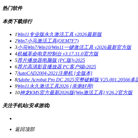
热门软件
本类下载排行
1
Win11专业版永久激活工具 v2026最新版
2
Win7小马激活工具(OEM7F7)
3
小马Win7/Win10/Win11一键激活工具 v2026最新官方版
4
机械革命电竞控制台 v3.17.31.0官方版
5
荐片播放器电脑版 [PC版]v2025
6
荐片高清影音播放器 PC客户端v2025
7
AutoCAD2004-2021注册机 [全版本]
8
Adobe Acrobat Pro DC 2025完整破解版 V25.001.20
9
Win11永久激活工具2026 [亲测好用]
10
神龙KMS官方最新2026版[Win激活工具] V26.2官方版
关注手机站(安卓游戏)
返回顶部