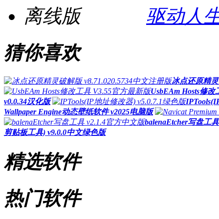
驱动人生
猜你喜欢
冰点还原精灵破解
UsbEAm Hosts修
v0.0.34汉化版
IPTools
Wallpaper Engine动态壁纸软件 v2025电脑版
balenaEtcher写盘工
剪贴板工具) v9.0.0中文绿色版
精选软件
热门软件