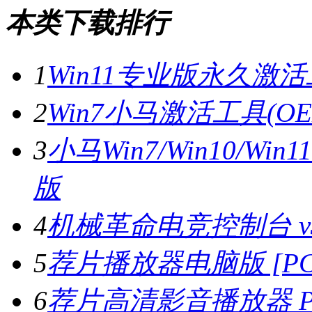
本类下载排行
1
Win11专业版永久激活
2
Win7小马激活工具(OE
3
小马Win7/Win10/W
版
4
机械革命电竞控制台 v3.
5
荐片播放器电脑版 [PC版
6
荐片高清影音播放器 PC