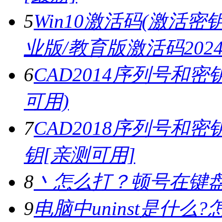
5
Win10激活码(激活密钥)
业版/教育版激活码2024.
6
CAD2014序列号和密
可用)
7
CAD2018序列号和密钥,
钥[亲测可用]
8
丶怎么打？顿号在键
9
电脑中uninst是什么?怎