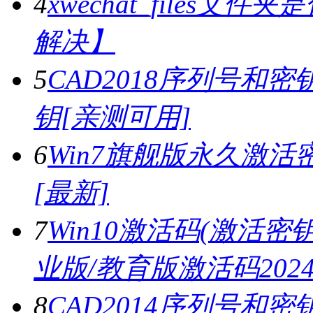
4
xwechat_files文件夹
解决】
5
CAD2018序列号和密钥,
钥[亲测可用]
6
Win7旗舰版永久激活密
[最新]
7
Win10激活码(激活密钥)
业版/教育版激活码2024.
8
CAD2014序列号和密