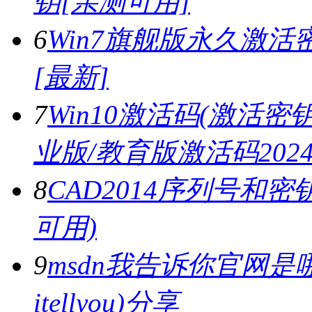
钥[亲测可用]
6
Win7旗舰版永久激活密
[最新]
7
Win10激活码(激活密钥)
业版/教育版激活码2024.
8
CAD2014序列号和密
可用)
9
msdn我告诉你官网是哪
itellyou)分享