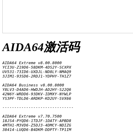
AIDA64激活码
AIDA64 Extreme v8.00.8000

YCI3U-Z19D6-58DKM-4DS2Y-SCXPX

UV531-73ID6-UXDJL-ND8LY-NMAQ9

3JIM1-93SD6-2RDJ1-YDPHY-TH1Z7

AIDA64 Business v8.00.8000

Y8LV3-D4AD6-HWDJH-AD2HY-S22Q6

42N6Y-WRDD6-93DKV-IDMXY-NYWLP

YS3PF-TDLD6-ARDKP-KD2UY-SVX66

------------------------------

AIDA64 Extreme v7.70.7500

18JS4-PYQD6-1TDJF-1DATY-APBD8

4MTH1-M3VD6-Z5DJ3-4DMCY-NDIZG

38414-LUQD6-B4DKM-DDPTY-TP1IM
