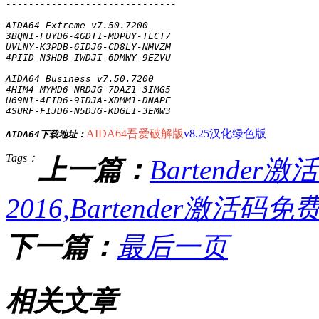
------------------------------

AIDA64 Extreme v7.50.7200

3BQN1-FUYD6-4GDT1-MDPUY-TLCT7

UVLNY-K3PDB-6IDJ6-CD8LY-NMVZM

4PIID-N3HDB-IWDJI-6DMWY-9EZVU

AIDA64 Business v7.50.7200

4HIM4-MYMD6-NRDJG-7DAZ1-3IMG5

U69N1-4FID6-9IDJA-XDMM1-DNAPE

4SURF-F1JD6-N5DJG-KDGL1-3EMW3

AIDA64吾爱破解版
v8.25汉化绿色版
AIDA64下载地址：
Tags：
上一篇：
Bartender
2016,Bartender激活码免
下一篇：
最后一页
相关文章