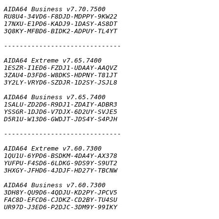
AIDA64 Business v7.70.7500

RU8U4-34VD6-F8DJD-MDPPY-9KW22

17NXU-E1PD6-KADJ9-1DASY-AS8DT

3Q8KY-MFBD6-BIDK2-ADPUY-TL4YT

------------------------------

AIDA64 Extreme v7.65.7400

1ESZR-I1ED6-FZDJ1-UDAAY-AAQVZ

3ZAU4-D3FD6-W8DKS-HDPNY-T81JT

3Y2LY-VRYD6-SZDJR-1D2SY-JSJL8

AIDA64 Business v7.65.7400

1SALU-ZD2D6-R9DJ1-ZDAIY-ADBR3

YSSGR-1DJD6-V7DJX-6D2UY-SVJE5

D5R1U-W13D6-GWDJT-JDS4Y-S4PJH

------------------------------

AIDA64 Extreme v7.60.7300

1QU1U-6YPD6-BSDKM-4DA4Y-AX378

YUFPU-F4SD6-6LDKG-9DS9Y-S9UT2

3HXGY-JFHD6-4JDJF-HD27Y-TBCNW

AIDA64 Business v7.60.7300

3DH8Y-QU9D6-4QDJU-KD2PY-JPCV5

FAC8D-EFCD6-CJDKZ-CD2BY-TU4SU

UR97D-J3ED6-P2DJC-3DM9Y-99IKY
