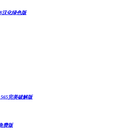
1488汉化绿色版
0.1565完美破解版
25免费版