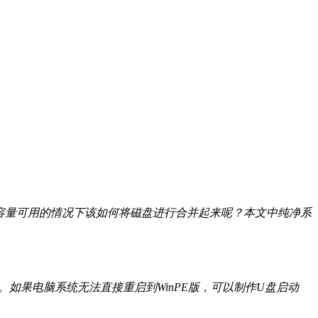
有充裕的容量可用的情况下该如何将磁盘进行合并起来呢？本文中纯净系
统。如果电脑系统无法直接重启到WinPE版，可以制作U盘启动