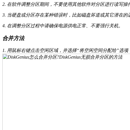
2. 在软件调整分区期间，不要使用其他软件对分区进行读写操
3. 当硬盘或分区存在某种错误时，比如磁盘坏道或其它潜在
4. 在调整分区过程中请确保电源供电正常、不要强行关机。
合并方法
1. 用鼠标右键点击空闲区域，并选择“将空闲空间分配给”选