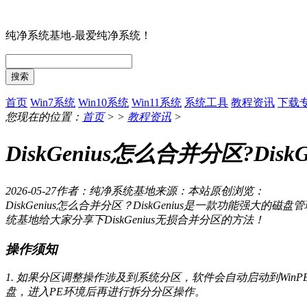
纯净系统基地-最爱纯净系统！
搜索
首页
Win7系统
Win10系统
Win11系统
系统工具
教程资讯
下载
您现在的位置：
首页
> >
教程资讯
>
DiskGenius怎么合并分区?Di
2026-05-27
作者：纯净系统基地
来源：本站原创
浏览：
DiskGenius怎么合并分区？DiskGenius是一款功
统基地给大家分享下DiskGenius无损合并分区的方法！
操作须知
1. 如果分区调整操作涉及到系统分区，软件会自动启动到Win
盘，进入PE环境后再进行拆分分区操作。