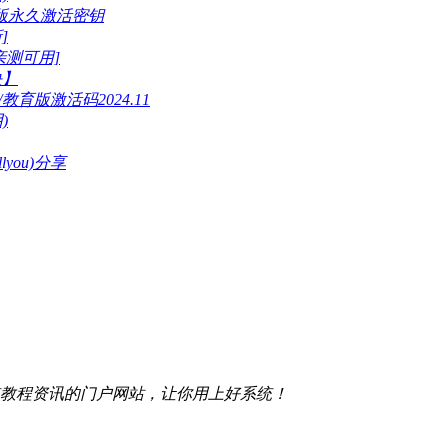
版正版永久激活密钥
]
[亲测可用]
决】
/教育版激活码2024.11
)
lyou)分享
教程资讯的门户网站，让你用上好系统！