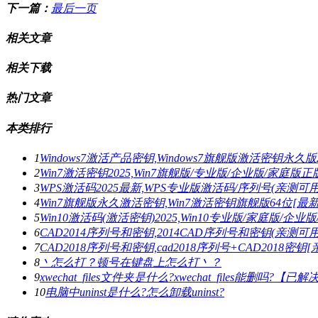
下一篇：
最后一页
相关文章
相关下载
热门文章
本类排行
1
Windows7激活产品密钥,Windows7旗舰版激活密钥永久版2
2
Win7激活密钥2025,Win7旗舰版/专业版/企业版/家庭
3
WPS激活码2025最新,WPS专业版激活码/序列号(亲测可用
4
Win7旗舰版永久激活密钥,Win7激活密钥旗舰版64位[最新
5
Win10激活码(激活密钥)2025,Win10专业版/家庭版/企业版
6
CAD2014序列号和密钥,2014CAD序列号和密钥(亲测可用
7
CAD2018序列号和密钥,cad2018序列号+CAD2018密钥
8
丶怎么打？顿号在键盘上怎么打丶？
9
xwechat_files文件夹是什么?xwechat_files能删吗?【已解
10
电脑中uninst是什么?怎么卸载uninst?