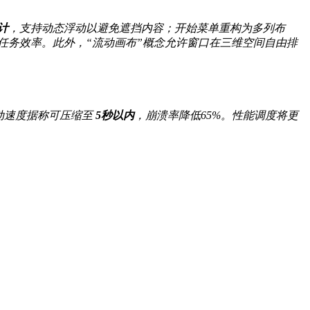
计
，支持动态浮动以避免遮挡内容；开始菜单重构为多列布
任务效率。此外，“流动画布”概念允许窗口在三维空间自由排
动速度据称可压缩至
5秒以内
，崩溃率降低65%。性能调度将更