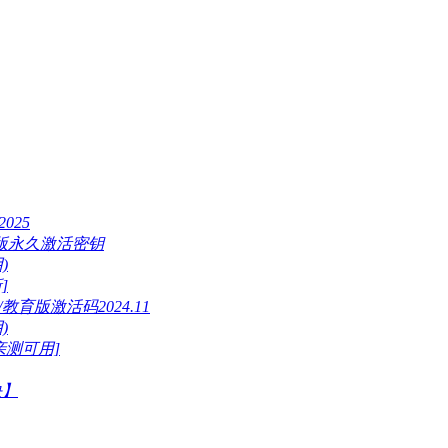
025
版正版永久激活密钥
)
]
/教育版激活码2024.11
)
[亲测可用]
决】