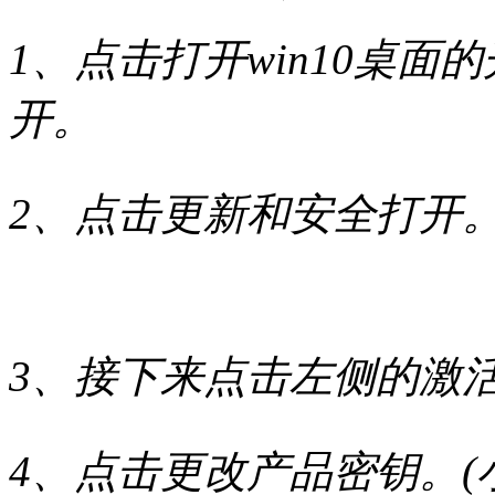
1、点击打开win10桌
开。
2、点击更新和安全打开
3、接下来点击左侧的激
4、点击更改产品密钥。