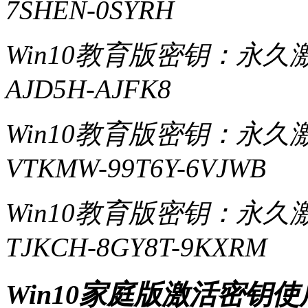
7SHEN-0SYRH
Win10教育版密钥：永久激活-
AJD5H-AJFK8
Win10教育版密钥：永久激
VTKMW-99T6Y-6VJWB
Win10教育版密钥：永久激
TJKCH-8GY8T-9KXRM
Win10家庭版激活密钥