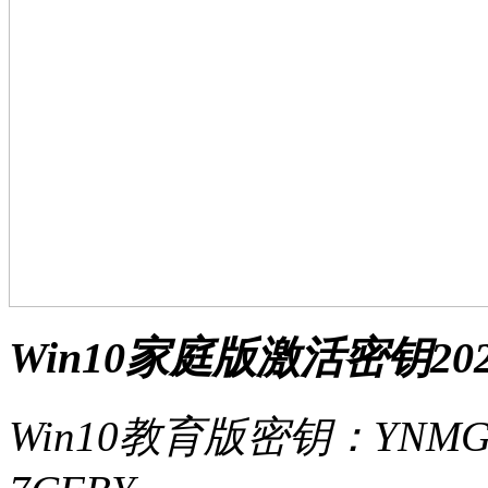
Win10家庭版激活密钥202
Win10教育版密钥：YNMGQ-