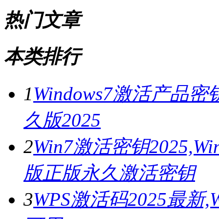
热门文章
本类排行
1
Windows7激活产品密
久版2025
2
Win7激活密钥2025,
版正版永久激活密钥
3
WPS激活码2025最新