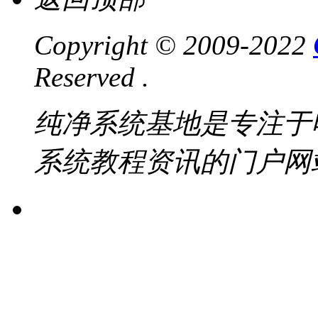
Copyright © 2009-2022
Reserved .
纯净系统基地是专注于
系统教程资讯的门户网