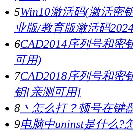
5
Win10激活码(激活密钥)
业版/教育版激活码2024.
6
CAD2014序列号和密
可用)
7
CAD2018序列号和密钥,
钥[亲测可用]
8
丶怎么打？顿号在键
9
电脑中uninst是什么?怎