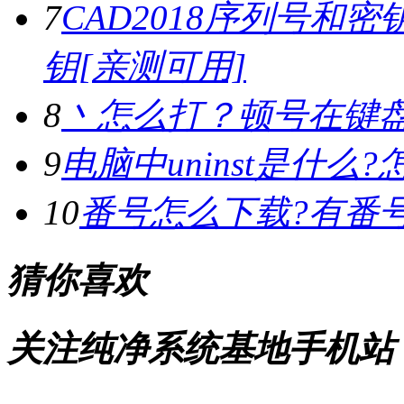
7
CAD2018序列号和密钥,
钥[亲测可用]
8
丶怎么打？顿号在键
9
电脑中uninst是什么?怎
10
番号怎么下载?有番
猜你喜欢
关注纯净系统基地手机站